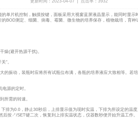
更新时间：2023-04-07 | 点击率：3932
的单片机控制，触摸按键，面板采用大视窗蓝屏液晶显示，能同时显示时
析的BOD测定、细菌、病毒、霉菌、微生物的培养保存，植物栽培，育种
燥(避开热源干扰)。
关"。
的振动，装瓶时应将所有试瓶位布满，各瓶的培养液应大致相等。若培
机电源的定时。
到所需的转速。
下排为0.0，静止30秒后，上排显示值为现时实温，下排为所设定的温度
然后按↗/SET键二次，恢复到上排实温状态，仪器数秒便开始升温工作。