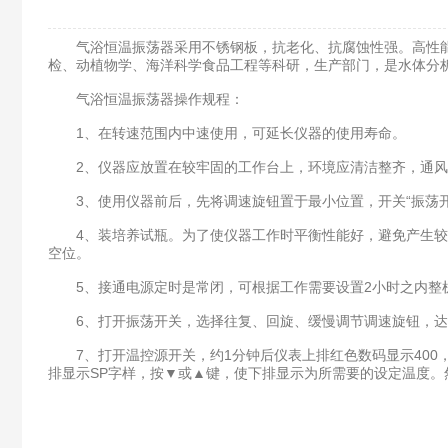
气浴恒温振荡器采用不锈钢板，抗老化、抗腐蚀性强。高性能
检、动植物学、海洋科学食品工程等科研，生产部门，是水体分
气浴恒温振荡器操作规程：
1、在转速范围内中速使用，可延长仪器的使用寿命。
2、仪器应放置在较牢固的工作台上，环境应清洁整齐，通风干
3、使用仪器前后，先将调速旋钮置于最小位置，开关“振荡开
4、装培养试瓶。为了使仪器工作时平衡性能好，避免产生较大
空位。
5、接通电源定时是常闭，可根据工作需要设置2小时之内整
6、打开振荡开关，选择往复、回旋、缓慢调节调速旋钮，达
7、打开温控源开关，约1分钟后仪表上排红色数码显示400，
排显示SP字样，按▼或▲键，使下排显示为所需要的设定温度。