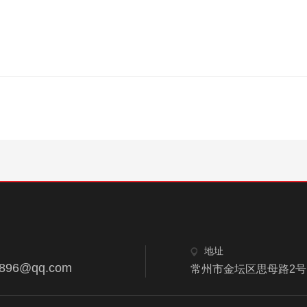
地址
8896@qq.com
常州市金坛区思母路2号